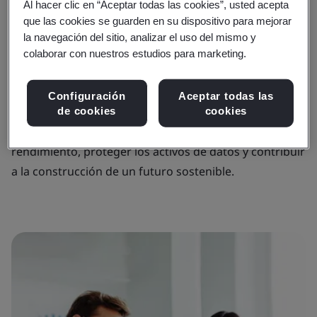
con su estrategia corporativa y políticas, su programa
Al hacer clic en “Aceptar todas las cookies”, usted acepta
de auditoría puede apoyarle en la reducción de
que las cookies se guarden en su dispositivo para mejorar
la navegación del sitio, analizar el uso del mismo y
riesgos operacionales, asegurar la confianza de los
colaborar con nuestros estudios para marketing.
interesados y mejorar su reputación en cuanto a
excelencia operativa.
Configuración
Aceptar todas las
A través de nuestro programa de auditoría interna, le
de cookies
cookies
ayudamos a fortalecer la gobernanza, mejorar el
rendimiento, proteger los activos de datos y contribuir
a la construcción de un futuro sostenible.