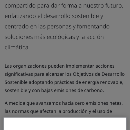
compartido para dar forma a nuestro futuro,
enfatizando el desarrollo sostenible y
centrado en las personas y fomentando
soluciones más ecológicas y la acción
climática.
Las organizaciones pueden implementar acciones
significativas para alcanzar los Objetivos de Desarrollo
Sostenible adoptando prácticas de energía renovable,
sostenible y con bajas emisiones de carbono.
A medida que avanzamos hacia cero emisiones netas,
las normas que afectan la producción y el uso de
energía seguirán siendo la piedra angular de un
futuro sostenible.