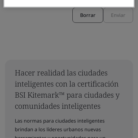
Borrar
Enviar
Hacer realidad las ciudades
inteligentes con la certificación
BSI Kitemark™ para ciudades y
comunidades inteligentes
Las normas para ciudades inteligentes
brindan a los líderes urbanos nuevas