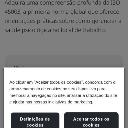
-
BSI
Saúde
Declaração
sobre
psicológica
escravidão
moderna
e
Nossos
segurança
clientes e
parceiros
ocupacional
Nossa
Ao clicar em "Aceitar todos os cookies", concorda com o
armazenamento de cookies no seu dispositivo para
acreditação
Adquira
melhorar a navegação no site, analisar a utilização do site
uma
e ajudar nas nossas iniciativas de marketing.
Política de
compreensão
certificação
profunda
Definições de
Aceitar todos os
empresarial
cookies
cookies