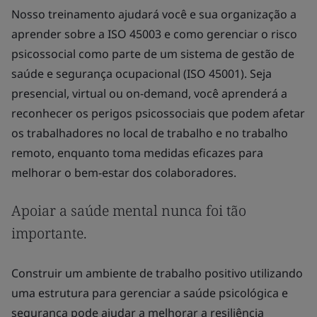
a
Entre
saúde
em
psicológica
contato
no
Sobre o BSI
local
de
Fale conosco
trabalho.
Carreiras
Nível
Vários
Receba
níveis
atualizações