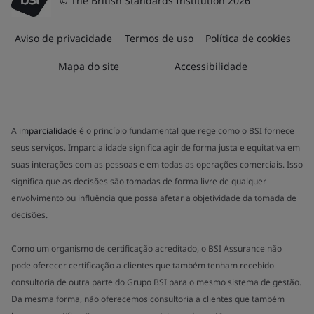
on-
Como
demand,
um
você
organismo
aprenderá
de
a
certificação
acreditado,
reconhecer
o
os
BSI
perigos
Assurance
psicossociais
não
que
pode
podem
oferecer
certificação
afetar
a
os
clientes
trabalhadores
que
no
também
local
tenham