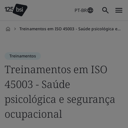
PT-
BR
Treinamentos em ISO 45003 - Saúde psicológica e segurança ocupacional
pt-
Explore
o
BR
BSI
-
Treinamentos
Brasil
Treinamentos
Órgão
em
Nacional de
Normas
ISO
45003
Compliance
e ética no