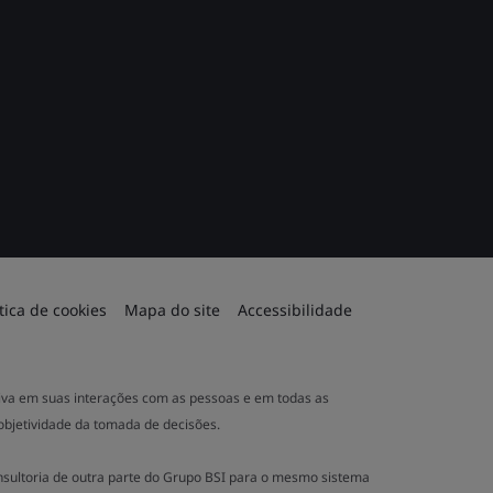
ítica de cookies
Mapa do site
Accessibilidade
ativa em suas interações com as pessoas e em todas as
 objetividade da tomada de decisões.
nsultoria de outra parte do Grupo BSI para o mesmo sistema