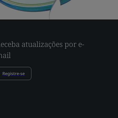
eceba atualizações por e-
ail
Registre-se