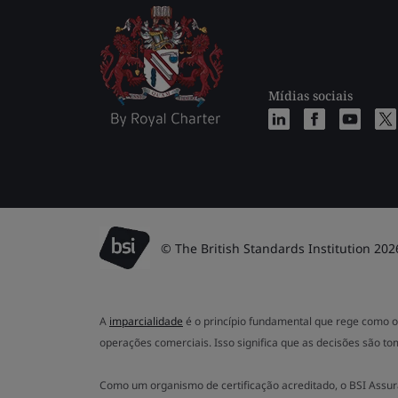
Mídias sociais
© The British Standards Institution 202
A
imparcialidade
é o princípio fundamental que rege como o 
operações comerciais. Isso significa que as decisões são to
Como um organismo de certificação acreditado, o BSI Assur