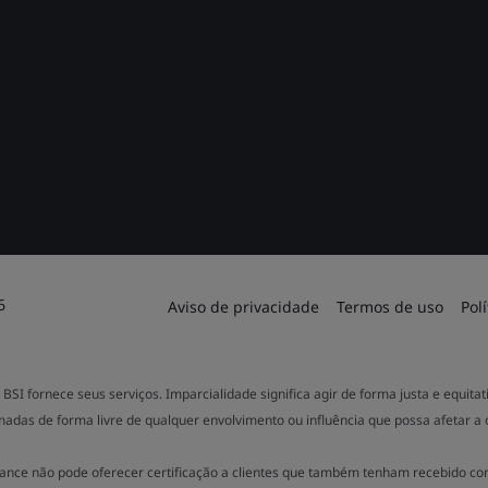
6
Aviso de privacidade
Termos de uso
Pol
BSI fornece seus serviços. Imparcialidade significa agir de forma justa e equit
madas de forma livre de qualquer envolvimento ou influência que possa afetar a
ance não pode oferecer certificação a clientes que também tenham recebido co