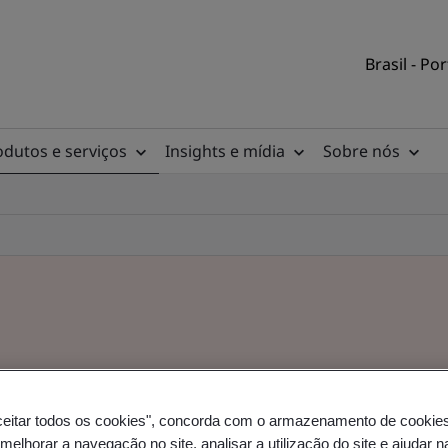
Brasil - Po
odutos e serviços
Insights e mídia
Sobre nós
ceitar todos os cookies", concorda com o armazenamento de cookie
 melhorar a navegação no site, analisar a utilização do site e ajudar 