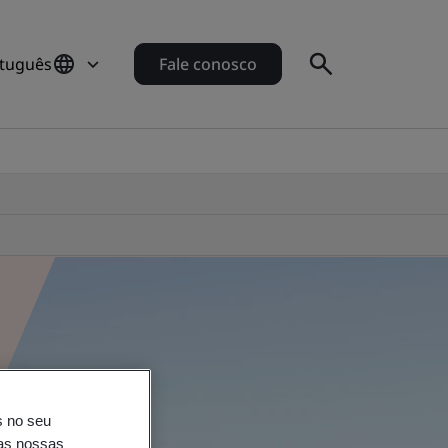
rtuguês
Fale conosco
s no seu
nas nossas