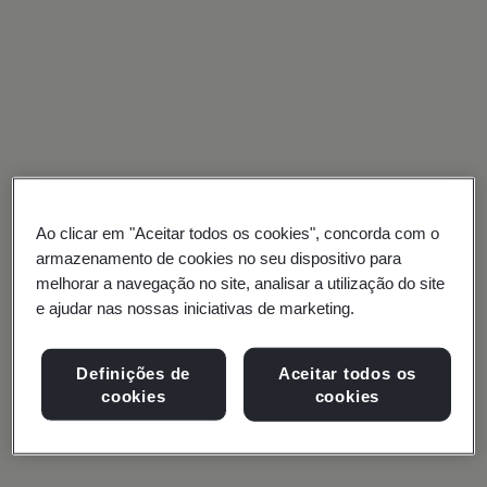
sociais
Inspire
confiança,
Entre
em
inovação
contato
e
Sobre o BSI
resiliência
Ao clicar em "Aceitar todos os cookies", concorda com o
armazenamento de cookies no seu dispositivo para
Fale conosco
ao
melhorar a navegação no site, analisar a utilização do site
priorizar
e ajudar nas nossas iniciativas de marketing.
Carreiras
o
Definições de
Aceitar todos os
bem-
cookies
cookies
estar
mental