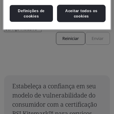
Filtrar por:
Definições de
Aceitar todos os
cookies
cookies
Reiniciar
Enviar
Estabeleça a confiança em seu
modelo de vulnerabilidade do
consumidor com a certificação
BSI Kitemark™ para serviços