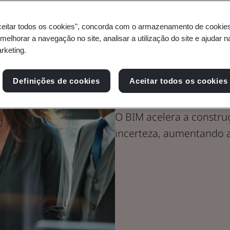
ceitar todos os cookies", concorda com o armazenamento de cookie
 melhorar a navegação no site, analisar a utilização do site e ajudar 
arketing.
Certificações
Kitemark
Definições de cookies
Aceitar todos os cookies
O BIM acelera a construç
incerteza, aumentando a