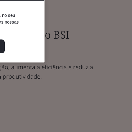
s no seu
nas nossas
 BIM com o BSI
ão, aumenta a eficiência e reduz a
 produtividade.