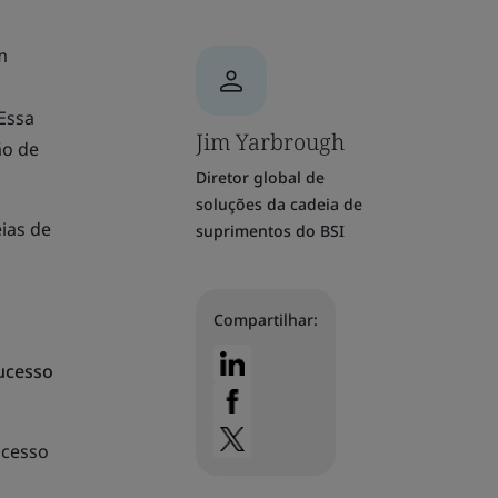
m
 Essa
Jim Yarbrough
ão de
Diretor global de
soluções da cadeia de
ias de
suprimentos do BSI
Compartilhar:
ucesso
ocesso