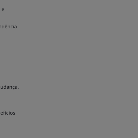
 e
endência
mudança.
efícios