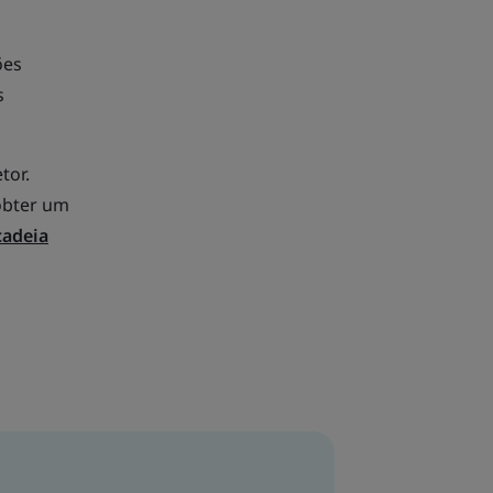
ões
s
tor.
 obter um
cadeia