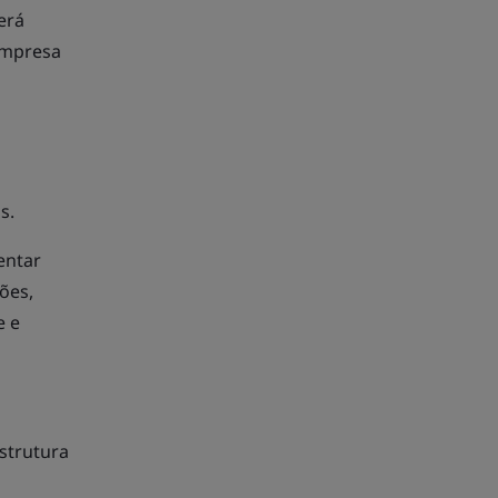
erá
 empresa
s.
entar
ões,
e e
strutura