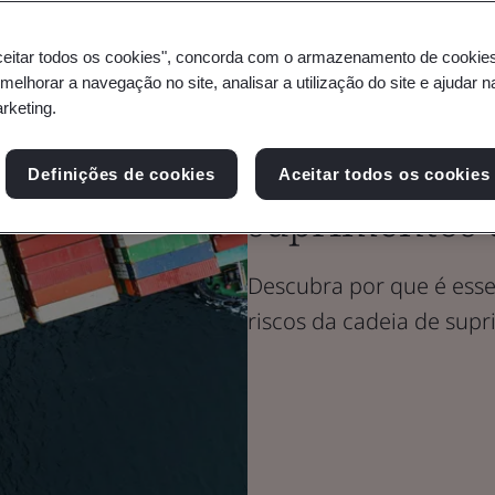
ceitar todos os cookies", concorda com o armazenamento de cookie
Blog
 melhorar a navegação no site, analisar a utilização do site e ajudar 
Cadeia de suprimentos
arketing.
Diversifique 
Definições de cookies
Aceitar todos os cookies
suprimentos 
Descubra por que é esse
riscos da cadeia de sup