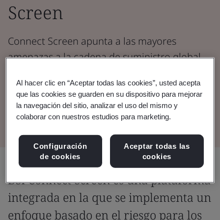
Screen
Connect Screen apunta a las mayores
amenazas a la cadena de suministro global
para ayudar a las organizaciones a inspirar
Al hacer clic en “Aceptar todas las cookies”, usted acepta
confianza y desarrollar resiliencia a través de
que las cookies se guarden en su dispositivo para mejorar
información basada en datos.
la navegación del sitio, analizar el uso del mismo y
colaborar con nuestros estudios para marketing.
Configuración
Aceptar todas las
de cookies
cookies
BSI Connect Screen es una plataforma
integrada en la que se implementa un
enfoque basado en el riesgo para los