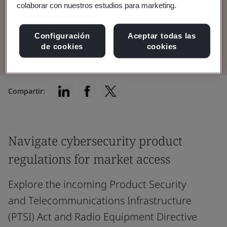
colaborar con nuestros estudios para marketing.
cybersecurity product regulations matter for
your connectable device.
Configuración
Aceptar todas las
de cookies
cookies
Compartir:
Navigate cybersecurity product
regulations for market access
Explore the incoming Product Security
and Telecommunications Infrastructure
(PTSI) Act and Radio Equipment Directive