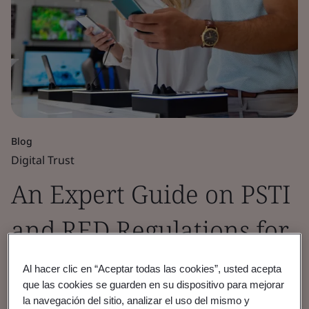
Blog
Digital Trust
An Expert Guide on PSTI
and RED Regulations for
Market Access
Al hacer clic en “Aceptar todas las cookies”, usted acepta
que las cookies se guarden en su dispositivo para mejorar
la navegación del sitio, analizar el uso del mismo y
Understand why current, and incoming