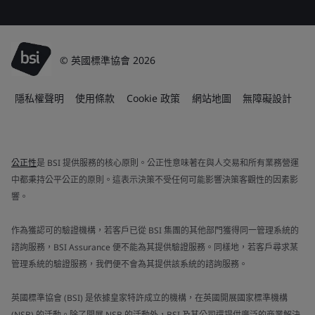
© 英國標準協會 2026
隱私權聲明
使用條款
Cookie 政策
網站地圖
無障礙設計
公正性
是 BSI 提供服務的核心原則。公正性意味著在與人交易和所有業務營運
中都秉持公平公正的原則。這表示決策不受任何可能影響決策客觀性的因素影
響。
作為獲認可的驗證機構，若客戶已從 BSI 集團的其他部門獲得同一管理系統的
諮詢服務，BSI Assurance 便不能為其提供驗證服務。同樣地，若客戶尋求某
管理系統的驗證服務，我們便不會為其提供該系統的諮詢服務。
英國標準協會 (BSI) 是依據皇家特許成立的機構，在英國開展國家標準機構
(NSB) 的活動。除了開展 NSB 的活動外，BSI 及其公司還提供廣泛的商業解決