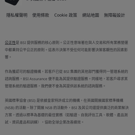
隱私權聲明
使用條款
Cookie 政策
網站地圖
無障礙設計
公正性
是 BSI 提供服務的核心原則。公正性意味著在與人交易和所有業務營運
中都秉持公平公正的原則。這表示決策不受任何可能影響決策客觀性的因素影
響。
作為獲認可的驗證機構，若客戶已從 BSI 集團的其他部門獲得同一管理系統的
諮詢服務，BSI Assurance 便不能為其提供驗證服務。同樣地，若客戶尋求某
管理系統的驗證服務，我們便不會為其提供該系統的諮詢服務。
英國標準協會 (BSI) 是依據皇家特許成立的機構，在英國開展國家標準機構
(NSB) 的活動。除了開展 NSB 的活動外，BSI 及其公司還提供廣泛的商業解決
方案，透過以標準為基礎的最佳實務（如驗證、自我評估工具、軟體、產品測
試、資訊產品和訓練），協助全球企業改善績效。