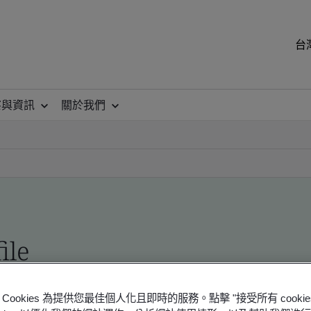
台
察與資訊
關於我們
ile
ficates - Validation and Verification
Cookies 為提供您最佳個人化且即時的服務。點擊 "接受所有 cooki