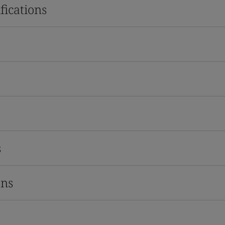
fications
s
ons