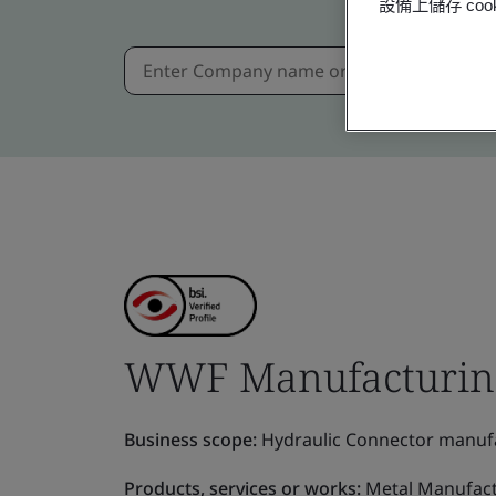
設備上儲存 c
WWF Manufacturing 
Business scope:
Hydraulic Connector manufa
Products, services or works:
Metal Manufact