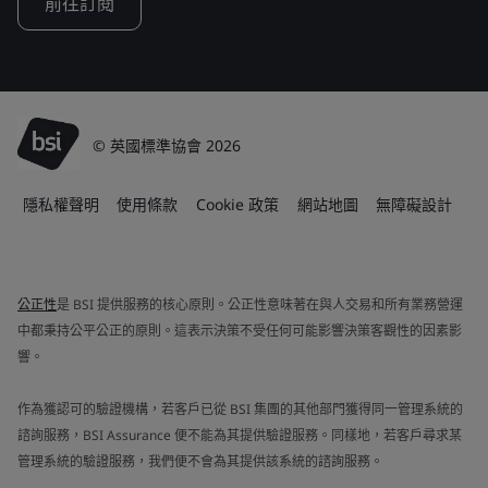
前往訂閱
© 英國標準協會 2026
隱私權聲明
使用條款
Cookie 政策
網站地圖
無障礙設計
公正性
是 BSI 提供服務的核心原則。公正性意味著在與人交易和所有業務營運
中都秉持公平公正的原則。這表示決策不受任何可能影響決策客觀性的因素影
響。
作為獲認可的驗證機構，若客戶已從 BSI 集團的其他部門獲得同一管理系統的
諮詢服務，BSI Assurance 便不能為其提供驗證服務。同樣地，若客戶尋求某
管理系統的驗證服務，我們便不會為其提供該系統的諮詢服務。