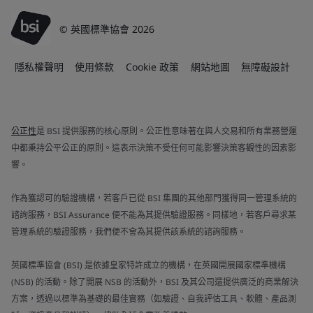
© 英國標準協會 2026
隱私權聲明
使用條款
Cookie 政策
網站地圖
無障礙設計
公正性
是 BSI 提供服務的核心原則。公正性意味著在與人交易和所有業務營運
中都秉持公平公正的原則。這表示決策不受任何可能影響決策客觀性的因素影
響。
作為獲認可的驗證機構，若客戶已從 BSI 集團的其他部門獲得同一管理系統的
諮詢服務，BSI Assurance 便不能為其提供驗證服務。同樣地，若客戶尋求某
管理系統的驗證服務，我們便不會為其提供該系統的諮詢服務。
英國標準協會 (BSI) 是依據皇家特許成立的機構，在英國開展國家標準機構
(NSB) 的活動。除了開展 NSB 的活動外，BSI 及其公司還提供廣泛的商業解決
方案，透過以標準為基礎的最佳實務（如驗證、自我評估工具、軟體、產品測