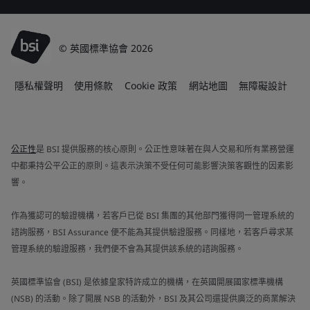
© 英國標準協會 2026
隱私權聲明
使用條款
Cookie 政策
網站地圖
無障礙設計
公正性
是 BSI 提供服務的核心原則。公正性意味著在與人交易和所有業務營運
中都秉持公平公正的原則。這表示決策不受任何可能影響決策客觀性的因素影
響。
作為獲認可的驗證機構，若客戶已從 BSI 集團的其他部門獲得同一管理系統的
諮詢服務，BSI Assurance 便不能為其提供驗證服務。同樣地，若客戶尋求某
管理系統的驗證服務，我們便不會為其提供該系統的諮詢服務。
英國標準協會 (BSI) 是依據皇家特許成立的機構，在英國開展國家標準機構
(NSB) 的活動。除了開展 NSB 的活動外，BSI 及其公司還提供廣泛的商業解決