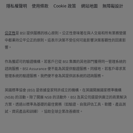
隱私權聲明
使用條款
Cookie 政策
網站地圖
無障礙設計
公正性
是 BSI 提供服務的核心原則。公正性意味著在與人交易和所有業務營運
中都秉持公平公正的原則。這表示決策不受任何可能影響決策客觀性的因素影
響。
作為獲認可的驗證機構，若客戶已從 BSI 集團的其他部門獲得同一管理系統的
諮詢服務，BSI Assurance 便不能為其提供驗證服務。同樣地，若客戶尋求某
管理系統的驗證服務，我們便不會為其提供該系統的諮詢服務。
英國標準協會 (BSI) 是依據皇家特許成立的機構，在英國開展國家標準機構
(NSB) 的活動。除了開展 NSB 的活動外，BSI 及其公司還提供廣泛的商業解決
方案，透過以標準為基礎的最佳實務（如驗證、自我評估工具、軟體、產品測
試、資訊產品和訓練），協助全球企業改善績效。