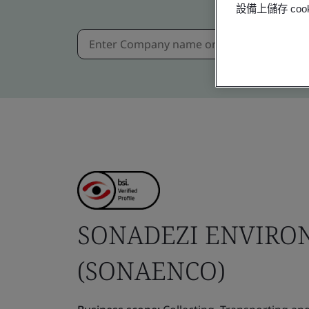
設備上儲存 c
SONADEZI ENVIRO
(SONAENCO)