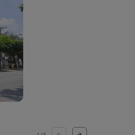
1
/
5