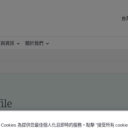
台
察與資訊
關於我們
ile
ficates - Validation and Verification
Cookies 為提供您最佳個人化且即時的服務。點擊 "接受所有 cooki