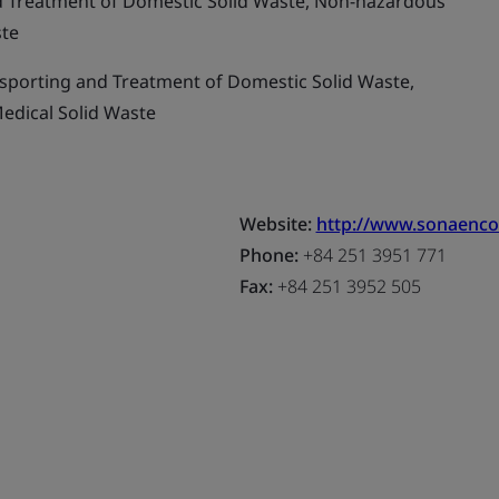
d Treatment of Domestic Solid Waste, Non-hazardous
ste
nsporting and Treatment of Domestic Solid Waste,
edical Solid Waste
Website:
http://www.sonaenco
Phone:
+84 251 3951 771
Fax:
+84 251 3952 505