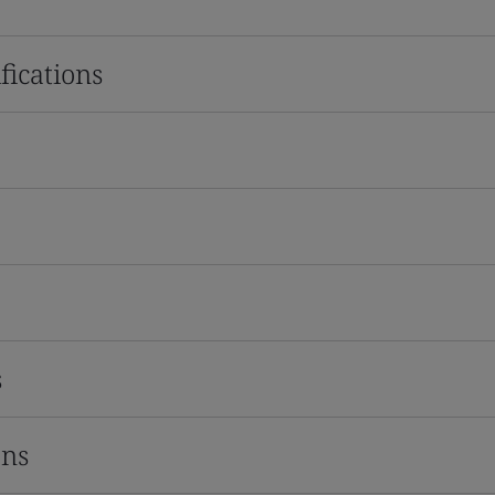
fications
s
ons