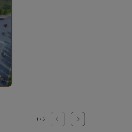
1
/
5