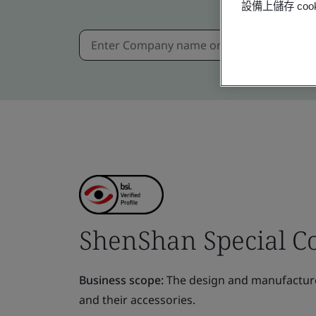
設備上儲存 c
ShenShan Special Co
Business scope:
The design and manufacture 
and their accessories.