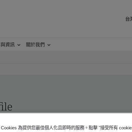
台
察與資訊
關於我們
ile
ficates - Validation and Verification
Cookies 為提供您最佳個人化且即時的服務。點擊 "接受所有 cooki