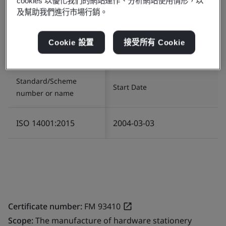
cookies 以優化我們的網站運作、分析網站使用情形，以
Certificate number:
EMS 80546
及幫助我們進行市場行銷。
Scope:
The manufacture of hardware stationery
plastic products.
Cookie 設置
接受所有 Cookie
五金文具用塑料产品制造。
Standard/Scheme
Start Date
number or name
ISO 14001:2015
2004-03-03
Certificate number:
FM 93410
Scope:
The manufacture of hardware stationery