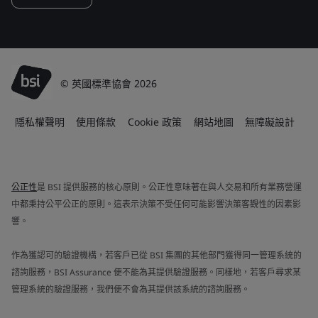
© 英國標準協會 2026
隱私權聲明
使用條款
Cookie 政策
網站地圖
無障礙設計
公正性
是 BSI 提供服務的核心原則。公正性意味著在與人交易和所有業務營運
中都秉持公平公正的原則。這表示決策不受任何可能影響決策客觀性的因素影
響。
作為獲認可的驗證機構，若客戶已從 BSI 集團的其他部門獲得同一管理系統的
諮詢服務，BSI Assurance 便不能為其提供驗證服務。同樣地，若客戶尋求某
管理系統的驗證服務，我們便不會為其提供該系統的諮詢服務。