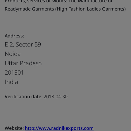
Products, services or works:
The Manufacture of
Readymade Garments (High Fashion Ladies Garments)
Address:
E-2, Sector 59
Noida
Uttar Pradesh
201301
India
Verification date:
2018-04-30
Website:
http://www.radnikexports.com