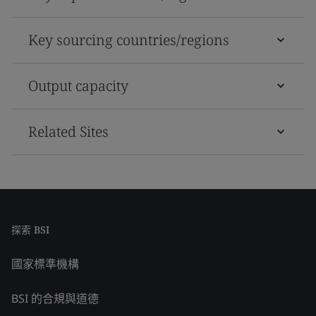
Key sourcing countries/regions
Output capacity
Related Sites
探索 BSI
國家標準機構
BSI 的合規與道德