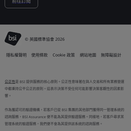
前往訂閱
© 英國標準協會 2026
隱私權聲明
使用條款
Cookie 政策
網站地圖
無障礙設計
公正性
是 BSI 提供服務的核心原則。公正性意味著在與人交易和所有業務營運
中都秉持公平公正的原則。這表示決策不受任何可能影響決策客觀性的因素影
響。
作為獲認可的驗證機構，若客戶已從 BSI 集團的其他部門獲得同一管理系統的
諮詢服務，BSI Assurance 便不能為其提供驗證服務。同樣地，若客戶尋求某
管理系統的驗證服務，我們便不會為其提供該系統的諮詢服務。