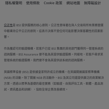
隱私權聲明
使用條款
Cookie 政策
網站地圖
無障礙設計
公正性
是 BSI 提供服務的核心原則。公正性意味著在與人交易和所有業務營運
中都秉持公平公正的原則。這表示決策不受任何可能影響決策客觀性的因素影
響。
作為獲認可的驗證機構，若客戶已從 BSI 集團的其他部門獲得同一管理系統的
諮詢服務，BSI Assurance 便不能為其提供驗證服務。同樣地，若客戶尋求某
管理系統的驗證服務，我們便不會為其提供該系統的諮詢服務。
英國標準協會 (BSI) 是依據皇家特許成立的機構，在英國開展國家標準機構
(NSB) 的活動。除了開展 NSB 的活動外，BSI 及其公司還提供廣泛的商業解決
方案，透過以標準為基礎的最佳實務（如驗證、自我評估工具、軟體、產品測
試、資訊產品和訓練），協助全球企業改善績效。