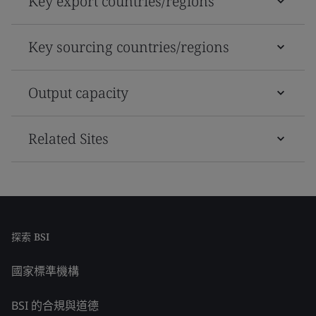
Key export countries/regions
Key sourcing countries/regions
Output capacity
Related Sites
探索 BSI
國家標準機構
BSI 的合規與道德