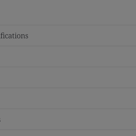
fications
s