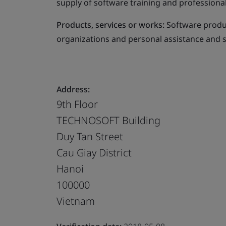
supply of software training and professiona
Products, services or works:
Software produ
organizations and personal assistance and s
Address:
9th Floor
TECHNOSOFT Building
Duy Tan Street
Cau Giay District
Hanoi
100000
Vietnam