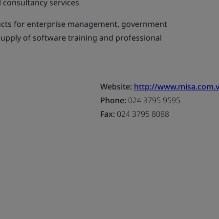
l consultancy services
cts for enterprise management, government
upply of software training and professional
Website:
http://www.misa.com.
Phone:
024 3795 9595
Fax:
024 3795 8088