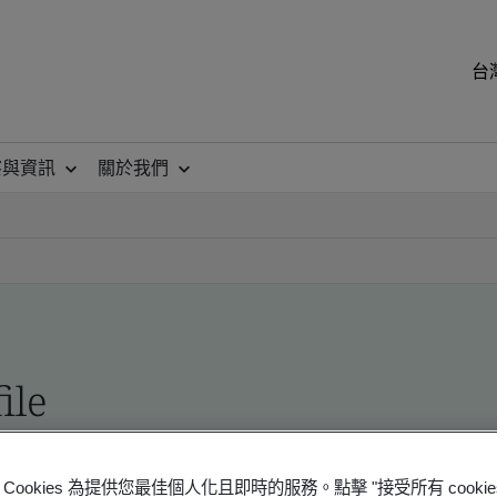
台
察與資訊
關於我們
ile
ficates - Validation and Verification
Cookies 為提供您最佳個人化且即時的服務。點擊 "接受所有 cooki