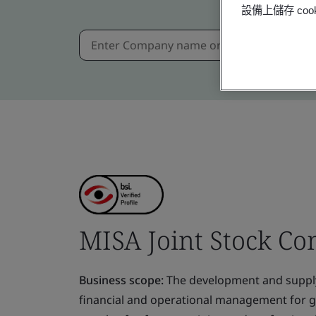
設備上儲存 c
MISA Joint Stock C
Business scope:
The development and supply
financial and operational management for g