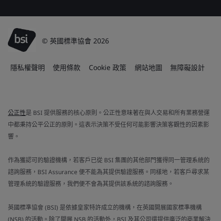
© 英國標準協會 2026
隱私權聲明
使用條款
Cookie 政策
網站地圖
無障礙設計
公正性
是 BSI 提供服務的核心原則。公正性意味著在與人交易和所有業務營運
中都秉持公平公正的原則。這表示決策不受任何可能影響決策客觀性的因素影
響。
作為獲認可的驗證機構，若客戶已從 BSI 集團的其他部門獲得同一管理系統的
諮詢服務，BSI Assurance 便不能為其提供驗證服務。同樣地，若客戶尋求某
管理系統的驗證服務，我們便不會為其提供該系統的諮詢服務。
英國標準協會 (BSI) 是依據皇家特許成立的機構，在英國開展國家標準機構
(NSB) 的活動。除了開展 NSB 的活動外，BSI 及其公司還提供廣泛的商業解決