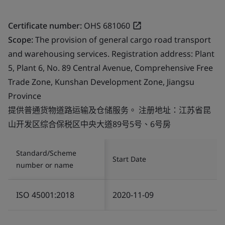
Certificate number:
OHS 681060
Scope:
The provision of general cargo road transport
and warehousing services. Registration address: Plant
5, Plant 6, No. 89 Central Avenue, Comprehensive Free
Trade Zone, Kunshan Development Zone, Jiangsu
Province
提供普通货物道路运输及仓储服务。 注册地址：江苏省昆
山开发区综合保税区中央大道89号5号、6号房
Standard/Scheme
Start Date
number or name
ISO 45001:2018
2020-11-09