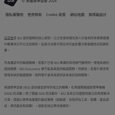
© 英國標準協會 2026
隱私權聲明
使用條款
Cookie 政策
網站地圖
無障礙設計
公正性
是 BSI 提供服務的核心原則。公正性意味著在與人交易和所有業務營運
中都秉持公平公正的原則。這表示決策不受任何可能影響決策客觀性的因素影
響。
作為獲認可的驗證機構，若客戶已從 BSI 集團的其他部門獲得同一管理系統的
諮詢服務，BSI Assurance 便不能為其提供驗證服務。同樣地，若客戶尋求某
管理系統的驗證服務，我們便不會為其提供該系統的諮詢服務。
英國標準協會 (BSI) 是依據皇家特許成立的機構，在英國開展國家標準機構
(NSB) 的活動。除了開展 NSB 的活動外，BSI 及其公司還提供廣泛的商業解決
方案，透過以標準為基礎的最佳實務（如驗證、自我評估工具、軟體、產品測
試、資訊產品和訓練），協助全球企業改善績效。