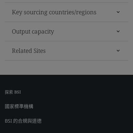
Key sourcing countries/regions
Output capacity
Related Sites
探索 BSI
國家標準機構
BSI 的合規與道德