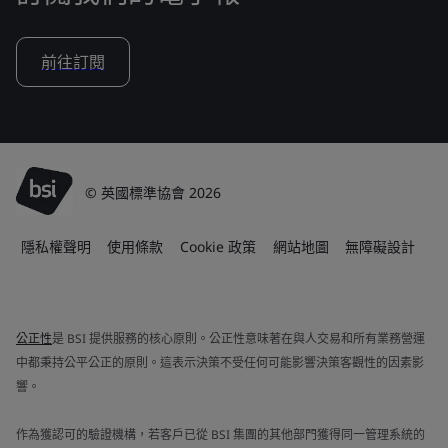
前往訂閱
© 英國標準協會 2026
隱私權聲明
使用條款
Cookie 政策
網站地圖
無障礙設計
公正性
是 BSI 提供服務的核心原則。公正性意味著在與人交易和所有業務營運
中都秉持公平公正的原則。這表示決策不受任何可能影響決策客觀性的因素影
響。
作為獲認可的驗證機構，若客戶已從 BSI 集團的其他部門獲得同一管理系統的