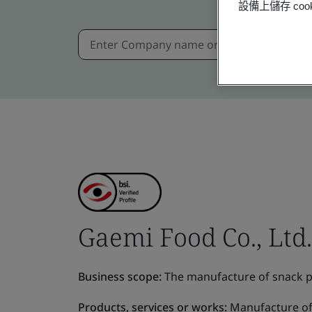
設備上儲存 c
Gaemi Food Co., Ltd.
Business scope:
The manufacture of snack p
Products, services or works:
Manufacture of