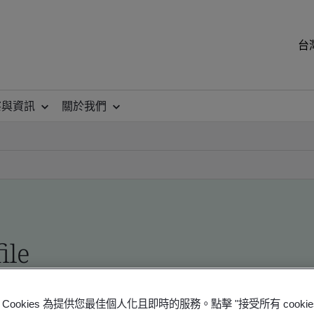
台
察與資訊
關於我們
ile
ficates - Validation and Verification
Cookies 為提供您最佳個人化且即時的服務。點擊 "接受所有 cooki