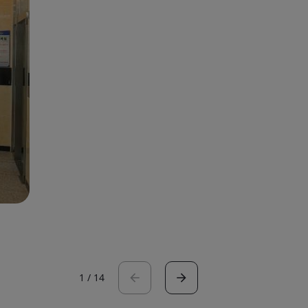
1
/
14