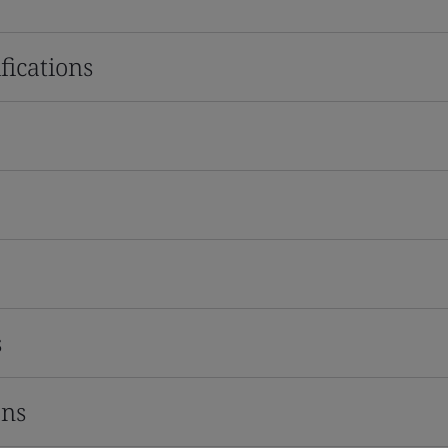
fications
s
ons