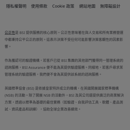
隱私權聲明
使用條款
Cookie 政策
網站地圖
無障礙設計
公正性
是 BSI 提供服務的核心原則。公正性意味著在與人交易和所有業務營運
中都秉持公平公正的原則。這表示決策不受任何可能影響決策客觀性的因素影
響。
作為獲認可的驗證機構，若客戶已從 BSI 集團的其他部門獲得同一管理系統的
諮詢服務，BSI Assurance 便不能為其提供驗證服務。同樣地，若客戶尋求某
管理系統的驗證服務，我們便不會為其提供該系統的諮詢服務。
英國標準協會 (BSI) 是依據皇家特許成立的機構，在英國開展國家標準機構
(NSB) 的活動。除了開展 NSB 的活動外，BSI 及其公司還提供廣泛的商業解決
方案，透過以標準為基礎的最佳實務（如驗證、自我評估工具、軟體、產品測
試、資訊產品和訓練），協助全球企業改善績效。