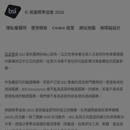
© 英國標準協會 2026
隱私權聲明
使用條款
Cookie 政策
網站地圖
無障礙設計
公正性
是 BSI 提供服務的核心原則。公正性意味著在與人交易和所有業務營運
中都秉持公平公正的原則。這表示決策不受任何可能影響決策客觀性的因素影
響。
作為獲認可的驗證機構，若客戶已從 BSI 集團的其他部門獲得同一管理系統的
諮詢服務，BSI Assurance 便不能為其提供驗證服務。同樣地，若客戶尋求某
管理系統的驗證服務，我們便不會為其提供該系統的諮詢服務。
英國標準協會 (BSI) 是依據皇家特許成立的機構，在英國開展國家標準機構
(NSB) 的活動。除了開展 NSB 的活動外，BSI 及其公司還提供廣泛的商業解決
方案，透過以標準為基礎的最佳實務（如驗證、自我評估工具、軟體、產品測