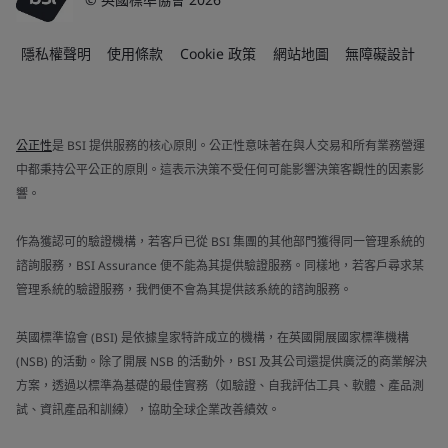
隱私權聲明
使用條款
Cookie 政策
網站地圖
無障礙設計
公正性
是 BSI 提供服務的核心原則。公正性意味著在與人交易和所有業務營運
中都秉持公平公正的原則。這表示決策不受任何可能影響決策客觀性的因素影
響。
作為獲認可的驗證機構，若客戶已從 BSI 集團的其他部門獲得同一管理系統的
諮詢服務，BSI Assurance 便不能為其提供驗證服務。同樣地，若客戶尋求某
管理系統的驗證服務，我們便不會為其提供該系統的諮詢服務。
英國標準協會 (BSI) 是依據皇家特許成立的機構，在英國開展國家標準機構
(NSB) 的活動。除了開展 NSB 的活動外，BSI 及其公司還提供廣泛的商業解決
方案，透過以標準為基礎的最佳實務（如驗證、自我評估工具、軟體、產品測
試、資訊產品和訓練），協助全球企業改善績效。