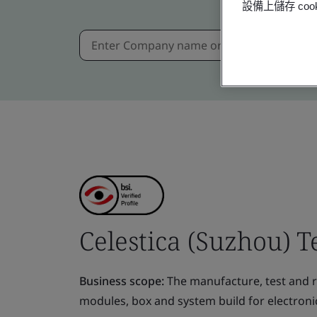
設備上儲存 c
Celestica (Suzhou) T
Business scope:
The manufacture, test and re
modules, box and system build for electroni