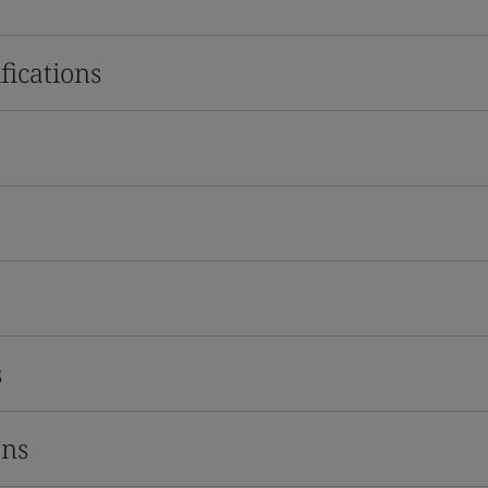
fications
s
ons