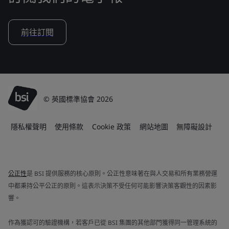
前往訂閱
© 英國標準協會 2026
隱私權聲明
使用條款
Cookie 政策
網站地圖
無障礙設計
公正性
是 BSI 提供服務的核心原則。公正性意味著在與人交易和所有業務營運
中都秉持公平公正的原則。這表示決策不受任何可能影響決策客觀性的因素影
響。
作為獲認可的驗證機構，若客戶已從 BSI 集團的其他部門獲得同一管理系統的