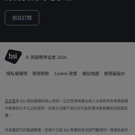
前往訂閱
© 英國標準協會 2026
隱私權聲明
使用條款
Cookie 政策
網站地圖
無障礙設計
公正性
是 BSI 提供服務的核心原則。公正性意味著在與人交易和所有業務營運
中都秉持公平公正的原則。這表示決策不受任何可能影響決策客觀性的因素影
響。
作為獲認可的驗證機構，若客戶已從 BSI 集團的其他部門獲得同一管理系統的