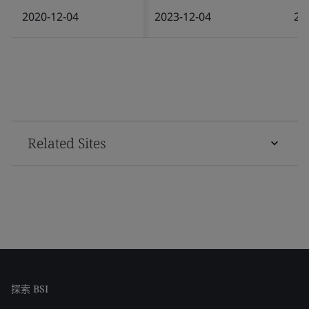
2020-12-04
2023-12-04
20
Related Sites
探索 BSI