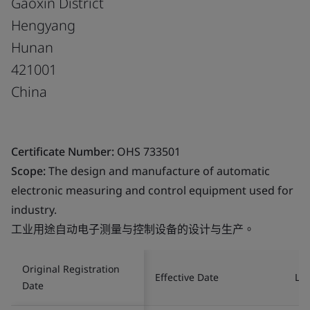
Gaoxin District
Hengyang
Hunan
421001
China
Certificate Number:
OHS 733501
Scope:
The design and manufacture of automatic
electronic measuring and control equipment used for
industry.
工业用途自动电子测量与控制设备的设计与生产。
Original Registration
Effective Date
Las
Date