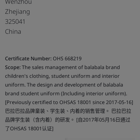
Wenzhou
Zhejiang
325041
China
Certificate Number:
OHS 668219
Scope:
The sales management of balabala brand
children's clothing, student uniform and interior
uniform. The design and development of balabala
brand student uniform (Including interior uniform).
[Previously certified to OHSAS 18001 since 2017-05-16]
巴拉巴拉品牌童装、学生装、内着的销售管理。 巴拉巴拉
品牌学生装（含内着）的研发。 [自2017年05月16日通过
了OHSAS 18001认证]