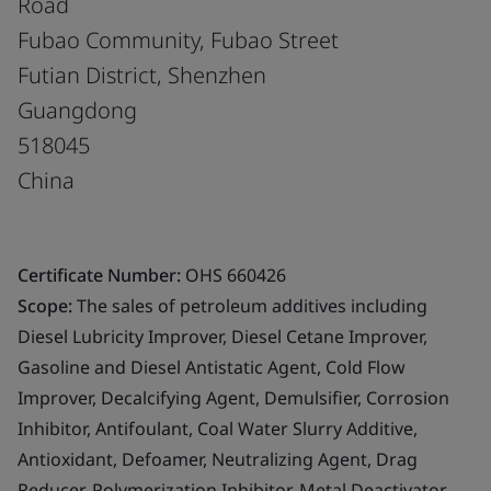
Road
Fubao Community, Fubao Street
Futian District, Shenzhen
Guangdong
518045
China
Certificate Number:
OHS 660426
Scope:
The sales of petroleum additives including
Diesel Lubricity Improver, Diesel Cetane Improver,
Gasoline and Diesel Antistatic Agent, Cold Flow
Improver, Decalcifying Agent, Demulsifier, Corrosion
Inhibitor, Antifoulant, Coal Water Slurry Additive,
Antioxidant, Defoamer, Neutralizing Agent, Drag
Reducer, Polymerization Inhibitor, Metal Deactivator,