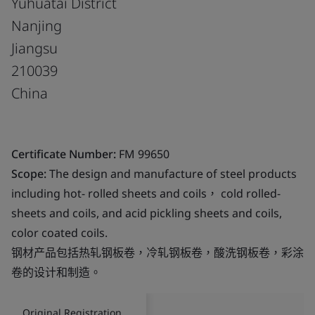
Yuhuatai District
Nanjing
Jiangsu
210039
China
Certificate Number:
FM 99650
Scope:
The design and manufacture of steel products
including hot- rolled sheets and coils， cold rolled-
sheets and coils, and acid pickling sheets and coils,
color coated coils.
钢材产品包括热轧钢板卷，冷轧钢板卷，酸洗钢板卷，彩涂
卷的设计和制造。
Original Registration