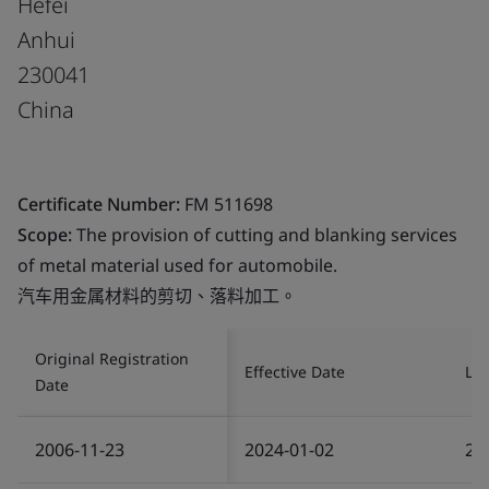
Hefei
Anhui
230041
China
Certificate Number:
FM 511698
Scope:
The provision of cutting and blanking services
of metal material used for automobile.
汽车用金属材料的剪切、落料加工。
Original Registration
Effective Date
Las
Date
2006-11-23
2024-01-02
20