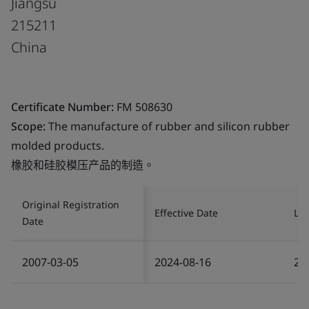
Jiangsu
215211
China
Certificate Number:
FM 508630
Scope:
The manufacture of rubber and silicon rubber
molded products.
橡胶和硅胶模压产品的制造。
Original Registration
Effective Date
Las
Date
2007-03-05
2024-08-16
20