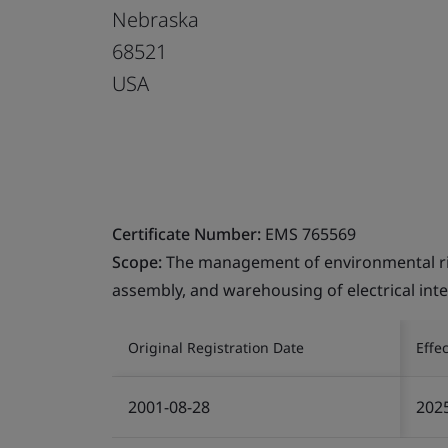
Nebraska
68521
USA
Certificate Number:
EMS 765569
Scope:
The management of environmental ris
assembly, and warehousing of electrical int
Original Registration Date
Effe
2001-08-28
202