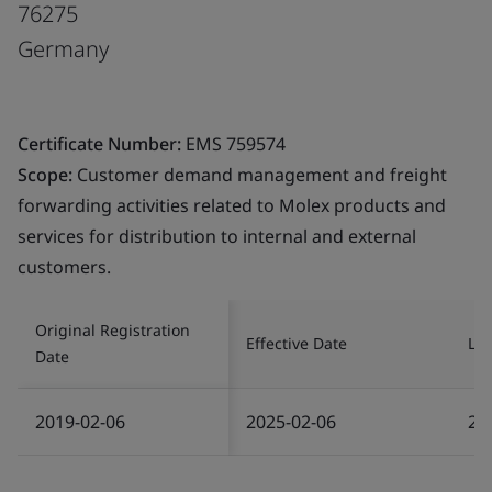
76275
Germany
Certificate Number:
EMS 759574
Scope:
Customer demand management and freight
forwarding activities related to Molex products and
services for distribution to internal and external
customers.
Original Registration
Effective Date
Las
Date
2019-02-06
2025-02-06
20