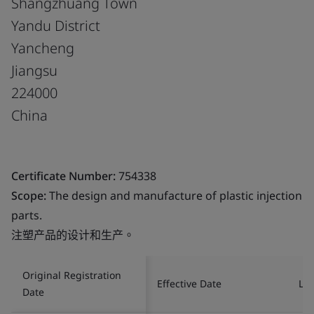
Shangzhuang Town
Yandu District
Yancheng
Jiangsu
224000
China
Certificate Number:
754338
Scope:
The design and manufacture of plastic injection
parts.
注塑产品的设计和生产。
Original Registration
Effective Date
Las
Date