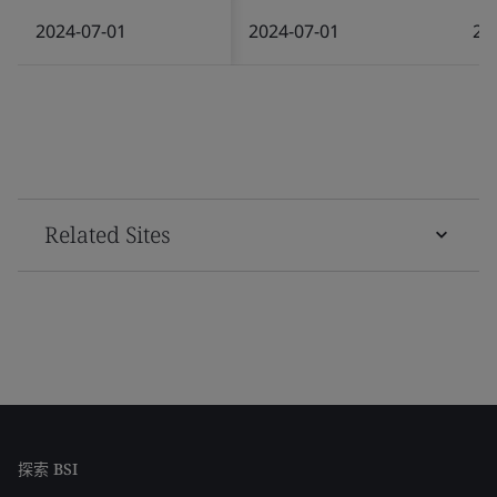
2024-07-01
2024-07-01
20
Related Sites
探索 BSI