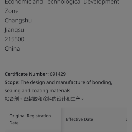
Economic and Technological Development
Zone
Changshu
Jiangsu
215500
China
Certificate Number:
691429
Scope:
The design and manufacture of bonding,
sealing and coating materials.
粘合剂、密封胶和涂料的设计和生产。
Original Registration
Effective Date
Las
Date