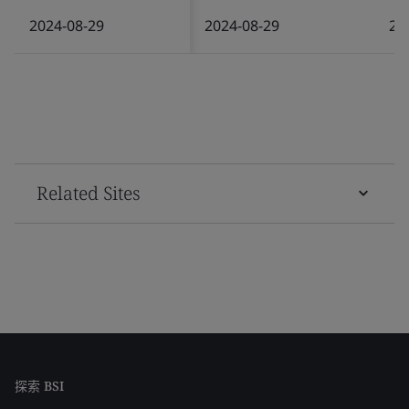
2024-08-29
2024-08-29
20
Related Sites
探索 BSI