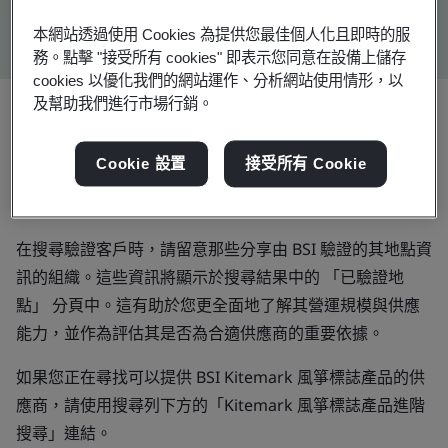
Kitemark 風箏標誌進階搜尋
本網站透過使用 Cookies 為提供您最佳個人化且即時的服
務。點擊 "接受所有 cookies" 即表示您同意在設備上儲存
cookies 以優化我們的網站運作、分析網站使用情形，以
及幫助我們進行市場行銷。
BSI 稽核與驗證目錄
Cookie 設置
接受所有 Cookie
使用 BSI 稽核與驗證目錄，以查驗由 BSI 頒發的證書或據點
查證，並瞭解更多由 BSI 客戶持有的證書相關資訊。
在搜尋驗證客戶時，請留意那些分享由 BSI 驗證的其地點資
訊的組織。這些資訊將顯示於搜尋結果中的 「已驗證地
點」 分頁中。這有助於您更全面地了解其營運規模與供應
能力，並作為評估其是否為合適供應商的重要依據。
如果您正在尋找可以提供 BSI Kitemark 風箏標誌產品的供
應商，請使用搜尋列下方的「Kitemark 風箏標誌產品進階
搜尋」連結。