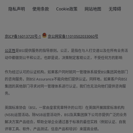
隐私声明
使用条款
Cookie政策
网站地图
无障碍
京ICP备16013720号-1
京公网安备11010502033060号
公正性
是BSI提供服务的指导原则。公正，是指在与人打交道以及在所有业务活
动中都做到公平和公正。也即是说，决策制定客观公正，不受任何方的影响
作为经过认可的认证机构，如果客户同时就同一管理体系接受BSI集团其他部门
的咨询服务，则BSI Assurance不能向他们提供认证。同样地，如果客户向BSI
集团的其他部门寻求对同一管理体系进行认证，我们也无法向他们提供咨询服
务。
英国标准协会（BSI，一家由皇家宪章特许的公司）在英国开展国家标准机构
(NSB)运营活动。除NSB运营活动外，BSI及其集团旗下公司亦提供广泛的业务
解决方案产品组合，帮助全球企业通过基于标准的最佳实践（例如认证、自我
评审工具、软件、产品测试、信息产品和培训）来提高业绩。