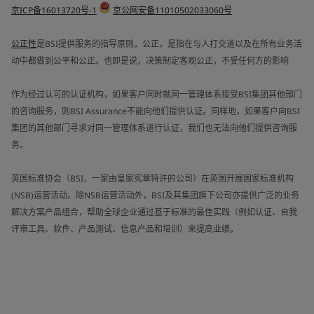
京ICP备16013720号-1
京公网安备11010502033060号
公正性
是BSI提供服务的指导原则。公正，是指在与人打交道以及在所有业务活
动中都做到公平和公正。也即是说，决策制定客观公正，不受任何方的影响
作为经过认可的认证机构，如果客户同时就同一管理体系接受BSI集团其他部门
的咨询服务，则BSI Assurance不能向他们提供认证。同样地，如果客户向BSI
集团的其他部门寻求对同一管理体系进行认证，我们也无法向他们提供咨询服
务。
英国标准协会（BSI，一家由皇家宪章特许的公司）在英国开展国家标准机构
(NSB)运营活动。除NSB运营活动外，BSI及其集团旗下公司亦提供广泛的业务
解决方案产品组合，帮助全球企业通过基于标准的最佳实践（例如认证、自我
评审工具、软件、产品测试、信息产品和培训）来提高业绩。